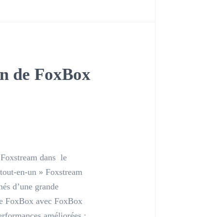
on de FoxBox
Foxstream dans le
 tout-en-un » Foxstream
nés d’une grande
mme FoxBox avec FoxBox
erformances améliorées :