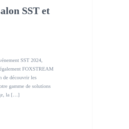
lon SST et
événement SST 2024,
vez également FOXSTREAM
 de découvrir les
 notre gamme de solutions
ge, la […]