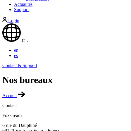
Actualités
Support
Login
fr
en
es
Contact & Support
Nos bureaux
Accueil
Contact
Foxstream
6 rue du Dauphiné
69120 Vaulx-en-Velin – France